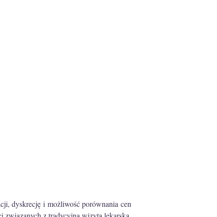
cji, dyskrecję i możliwość porównania cen
ci związanych z tradycyjną wizytą lekarską.