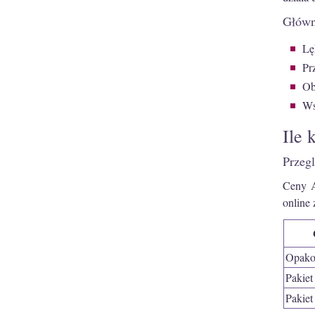
Główn
Lę
Pr
Ob
Ws
Ile 
Przeg
Ceny A
online
Opako
Pakiet
Pakie