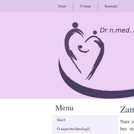
Start
O mnie
Kontakt
Menu
Zam
Start
Nasz z
bez re
O naprotechnologii