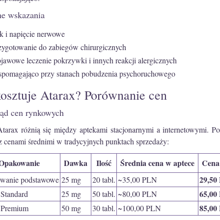
e wskazania
k i napięcie nerwowe
zygotowanie do zabiegów chirurgicznych
jawowe leczenie pokrzywki i innych reakcji alergicznych
pomagająco przy stanach pobudzenia psychoruchowego
kosztuje Atarax? Porównanie cen
ląd cen rynkowych
tarax różnią się między aptekami stacjonarnymi a internetowymi. Poni
 z cenami średnimi w tradycyjnych punktach sprzedaży:
Opakowanie
Dawka
Ilość
Średnia cena w aptece
Cena
29,50
wanie podstawowe
25 mg
20 tabl.
~35,00 PLN
65,00
 Standard
25 mg
50 tabl.
~80,00 PLN
85,00
t Premium
50 mg
30 tabl.
~100,00 PLN