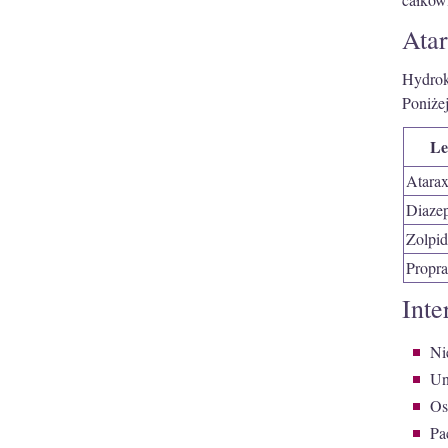
Atar
Hydrok
Poniżej
Le
Atara
Diaze
Zolpi
Propra
Inte
Ni
Un
Os
Pa