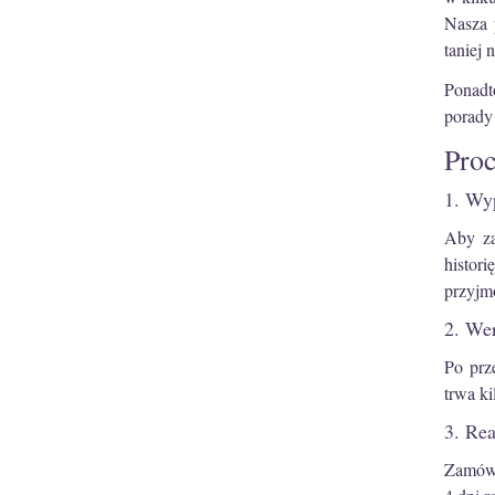
Nasza 
taniej
Ponadt
porady 
Proc
1. Wyp
Aby za
histor
przyjm
2. Wer
Po prz
trwa ki
3. Rea
Zamówi