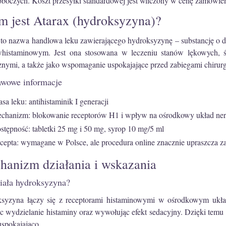
roboczych. Koszt przesyłki standardowej jest wliczony w cenę zamówie
 jest Atarax (hydroksyzyna)?
 to nazwa handlowa leku zawierającego hydroksyzynę – substancję o 
whistaminowym. Jest ona stosowana w leczeniu stanów lękowych, 
cznymi, a także jako wspomaganie uspokajające przed zabiegami chirur
awowe informacje
asa leku: antihistaminik I generacji
chanizm: blokowanie receptorów H1 i wpływ na ośrodkowy układ n
stępność: tabletki 25 mg i 50 mg, syrop 10 mg/5 ml
cepta: wymagane w Polsce, ale procedura online znacznie upraszcza z
anizm działania i wskazania
ziała hydroksyzyna?
syzyna łączy się z receptorami histaminowymi w ośrodkowym ukł
c wydzielanie histaminy oraz wywołując efekt sedacyjny. Dzięki temu 
uspokajająco.