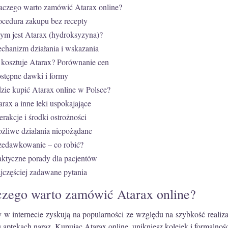
aczego warto zamówić Atarax online?
ocedura zakupu bez recepty
ym jest Atarax (hydroksyzyna)?
chanizm działania i wskazania
e kosztuje Atarax? Porównanie cen
stępne dawki i formy
zie kupić Atarax online w Polsce?
arax a inne leki uspokajające
terakcje i środki ostrożności
żliwe działania niepożądane
zedawkowanie – co robić?
aktyczne porady dla pacjentów
jczęściej zadawane pytania
czego warto zamówić Atarax online?
 w internecie zyskują na popularności ze względu na szybkość realiza
 aptekach naraz. Kupując Atarax online, unikniesz kolejek i formalnoś