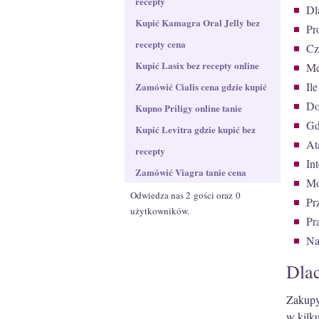
recepty
Dl
Kupić Kamagra Oral Jelly bez
Pr
recepty cena
Cz
Kupić Lasix bez recepty online
Me
Il
Zamówić Cialis cena gdzie kupić
Do
Kupno Priligy online tanie
Gd
Kupić Levitra gdzie kupić bez
At
recepty
In
Zamówić Viagra tanie cena
Mo
Odwiedza nas 2 gości oraz 0
Pr
użytkowników.
Pr
Na
Dla
Zakupy
w kilku