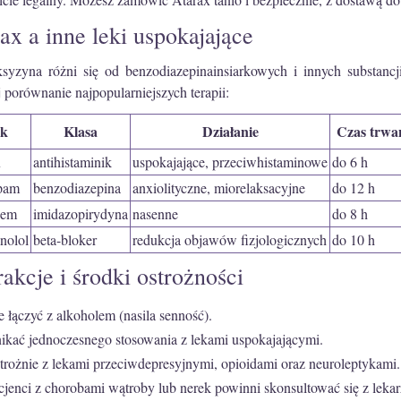
ax a inne leki uspokajające
syzyna różni się od benzodiazepinainsiarkowych i innych substan
 porównanie najpopularniejszych terapii:
k
Klasa
Działanie
Czas trwa
x
antihistaminik
uspokajające, przeciwhistaminowe
do 6 h
pam
benzodiazepina
anxiolityczne, miorelaksacyjne
do 12 h
dem
imidazopirydyna
nasenne
do 8 h
nolol
beta-bloker
redukcja objawów fizjologicznych
do 10 h
rakcje i środki ostrożności
e łączyć z alkoholem (nasila senność).
ikać jednoczesnego stosowania z lekami uspokajającymi.
trożnie z lekami przeciwdepresyjnymi, opioidami oraz neuroleptykami.
cjenci z chorobami wątroby lub nerek powinni skonsultować się z leka