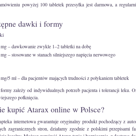
amówieniu powyżej 100 tabletek przesyłka jest darmowa, a regularni
ępne dawki i formy
ki
 mg – dawkowanie zwykle 1–2 tabletki na dobę
 mg – stosowane w stanach silniejszego napięcia nerwowego
 mg/5 ml – dla pacjentów mających trudności z połykaniem tabletek
formy zależy od indywidualnych potrzeb pacjenta i tolerancji leku. 
wiejszego połknięcia.
e kupić Atarax online w Polsce?
apteka internetowa gwarantuje oryginalny produkt pochodzący z aut
rych zagranicznych stron, działamy zgodnie z polskimi przepisami f
icie legalny. Możesz zamówić Atarax tanio i bezpiecznie, z dostawą 