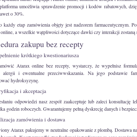
platforma umożliwia sprawdzenie promocji i kodów rabatowych, dz
 nawet o 30%.
o każdy etap zamówienia objęty jest nadzorem farmaceutycznym. Po
online, a wszelkie wątpliwości dotyczące dawki czy interakcji zostaną
edura zakupu bez recepty
ełnienie krótkiego kwestionariusza
mówić Atarax online bez recepty, wystarczy, że wypełnisz formul
ię alergii i ewentualne przeciwwskazania. Na jego podstawie fa
ować hydroksyzynę.
yfikacja i akceptacja
esłaniu odpowiedzi nasz zespół zaakceptuje lub zaleci konsultację 
lka godzin roboczych. Gwarantujemy pełną dyskrecję danych i bezpiecz
lizacja zamówienia i dostawa
ony Atarax pakujemy w neutralne opakowanie z plombą. Dostawa na te