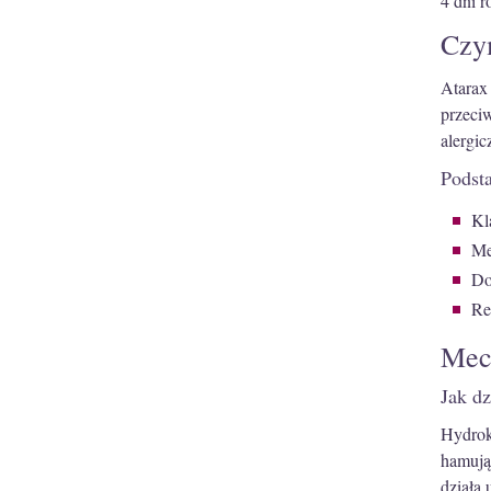
4 dni 
Czym
Atarax
przeci
alergi
Podst
Kl
Me
Do
Re
Mech
Jak d
Hydrok
hamują
działa 