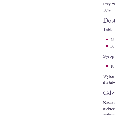
Przy z
10%.
Dost
Tablet
25
50
Syrop
10
Wybór 
dla łat
Gdzi
Nasza 
niektó
całkow