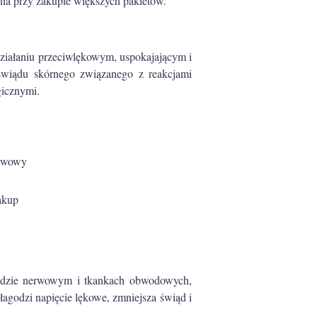
nia przy zakupie większych pakietów.
działaniu przeciwlękowym, uspokajającym i
świądu skórnego związanego z reakcjami
gicznymi.
erwowy
akup
adzie nerwowym i tkankach obwodowych,
łagodzi napięcie lękowe, zmniejsza świąd i