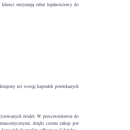
 klienci otrzymują rabat lojalnościowy do
Oferujemy też wersję kapsułek powlekanych
oryzowanych źródeł. W przeciwieństwie do
armaceutycznymi, dzięki czemu zakup jest
do domu lub do punktu odbioru w Gdańsku.