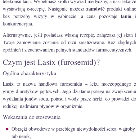
telekonsultacji. Wypełniasz krótki wywiad medyczny, a nasi lekarze
zamówić
wystawiają e-receptę. Następnie możesz
produkt online
tanio
bez potrzeby wizyty w gabinecie, a cena pozostaje
i
konkurencyjna.
Alternatywnie, jeśli posiadasz własną receptę, załączasz jej skan i
Twoje zamówienie zostanie od razu zrealizowane. Bez zbędnych
opóźnień i z zachowaniem pełnych standardów farmaceutycznych.
Czym jest Lasix (furosemid)?
Ogólna charakterystyka
Lasix to nazwa handlowa furosemidu – leku moczopędnego z
grupy diuretyków pętlowych. Jego działanie polega na zwiększeniu
wydalania jonów sodu, potasu i wody przez nerki, co prowadzi do
redukcji nadmiaru płynów w organizmie.
Wskazania do stosowania
Obrzęki obwodowe w przebiegu niewydolności serca, wątroby
lub nerek,