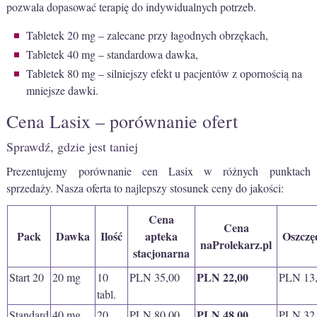
pozwala dopasować terapię do indywidualnych potrzeb.
Tabletek 20 mg – zalecane przy łagodnych obrzękach,
Tabletek 40 mg – standardowa dawka,
Tabletek 80 mg – silniejszy efekt u pacjentów z opornością na
mniejsze dawki.
Cena Lasix – porównanie ofert
Sprawdź, gdzie jest taniej
Prezentujemy porównanie cen Lasix w różnych punktach
sprzedaży. Nasza oferta to najlepszy stosunek ceny do jakości:
Cena
Cena
Pack
Dawka
Ilość
apteka
Oszczę
naProlekarz.pl
stacjonarna
PLN 22,00
Start 20
20 mg
10
PLN 35,00
PLN 13
tabl.
PLN 48,00
Standard
40 mg
20
PLN 80,00
PLN 32