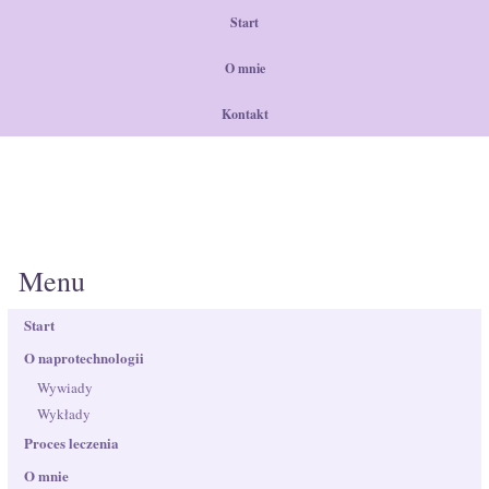
Start
O mnie
Kontakt
Menu
Start
O naprotechnologii
Wywiady
Wykłady
Proces leczenia
O mnie