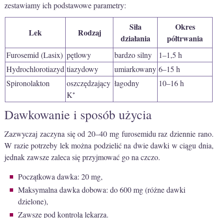
zestawiamy ich podstawowe parametry:
Siła
Okres
Lek
Rodzaj
działania
półtrwania
Furosemid (Lasix)
pętlowy
bardzo silny
1–1,5 h
Hydrochlorotiazyd
tiazydowy
umiarkowany
6–15 h
Spironolakton
oszczędzający
łagodny
10–16 h
K⁺
Dawkowanie i sposób użycia
Zazwyczaj zaczyna się od 20–40 mg furosemidu raz dziennie rano.
W razie potrzeby lek można podzielić na dwie dawki w ciągu dnia,
jednak zawsze zaleca się przyjmować go na czczo.
Początkowa dawka: 20 mg,
Maksymalna dawka dobowa: do 600 mg (różne dawki
dzielone),
Zawsze pod kontrolą lekarza.