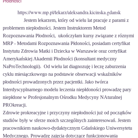
Płodności
https://www.mp.pl/lekarz/aleksandra.kicinska.gdansk
Jestem lekarzem, który od wielu lat pracuje z parami z
problemem niepłodności. Jestem Instruktorem Metod
Rozpoznawania Płodności,
ukończyłam kursy związane z róznymi
MRP - Metodami Rozpoznawania Płdoności, posiadam certyfikat
Instytutu Zdrowia Matki i Dziecka w Warszawie oraz certyfikat
Amerykańskiej Akademii Płodności (konsultant medyczny
NaProTechnologii).
Od wielu lat diagnozuję i leczę zaburzenia
cyklu miesiączkowego na podstawie obserwacji wskaźników
płodności prowadzonych przez pacjentki. Jako twórca
Interdyscyplnarnego modelu leczenia niepłdoności prowadzę pary
niepłdone w Profesjonalnym Ośrodku Medycyny NAturalnej
PROkreacji.
Zdrowie prokreacyjne i przyczyny niepłodności już od początków
studiów były w sferze moich szczególnych zainteresowań. Jestem
pracownikiem naukowo-dydaktycznym Gdańskiego Uniwersytetu
Medycznego. Prowadzę zajęcia dotyczące funkcjonowania