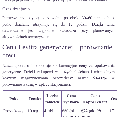
Czas działania
Pierwsze rezultaty są odczuwalne po około 30–60 minutach, a
pełne działanie utrzymuje się do 12 godzin. Dzięki temu
dawkowanie jest wygodne, zwłaszcza przy planowanych
aktywnościach towarzyskich.
Cena Levitra generycznej – porównanie
ofert
ceny
Nasza apteka online oferuje konkurencyjne
za opakowania
generyczne. Dzięki zakupowi w dużych ilościach i minimalnym
kosztom magazynowania oszczędzasz nawet 50–60% w
porównaniu z ceną w aptece stacjonarnej.
Liczba
Cena
Cena
Pakiet
Dawka
Os
tabletek
rynkowa
NaproLekarz
€22 (ok. 99
Początkowy
10 mg
4 tabl.
€60 (ok.
171
PLN)
270 PLN)