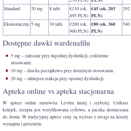
€45 (ok. 203
Standard
20 mg
8 tabl.
€110 (ok.
292
PLN)
495 PLN)
€80 (ok. 360
Ekonomiczny
5 mg
30 tabl.
€200 (ok.
540
PLN)
900 PLN)
Dostępne dawki wardenafilu
5 mg – zalecane przy łagodnej dysfunkcji, codzienne
stosowanie.
10 mg – dawka początkowa przy doraźnym stosowaniu.
20 mg – silniejsza reakcja przy opornej dysfunkcji.
Apteka online vs apteka stacjonarna
W aptece online zamówisz Levitra taniej i szybciej. Unikasz
kolejek, recepta jest weryfikowana cyfrowo, a paczka dostarczana
do domu. W tradycyjnej aptece ceny są wyższe z uwagi na koszty
wynajmu i personelu.