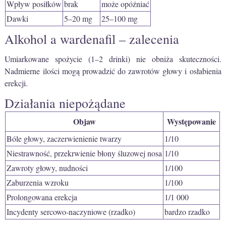
Wpływ posiłków
brak
może opóźniać
Dawki
5–20 mg
25–100 mg
Alkohol a wardenafil – zalecenia
Umiarkowane spożycie (1–2 drinki) nie obniża skuteczności.
Nadmierne ilości mogą prowadzić do zawrotów głowy i osłabienia
erekcji.
Działania niepożądane
Objaw
Występowanie
Bóle głowy, zaczerwienienie twarzy
1/10
Niestrawność, przekrwienie błony śluzowej nosa
1/10
Zawroty głowy, nudności
1/100
Zaburzenia wzroku
1/100
Prolongowana erekcja
1/1 000
Incydenty sercowo-naczyniowe (rzadko)
bardzo rzadko