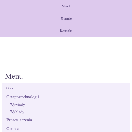
Start
O mnie
Kontakt
Menu
Start
O naprotechnologii
Wywiady
Wykłady
Proces leczenia
O mnie