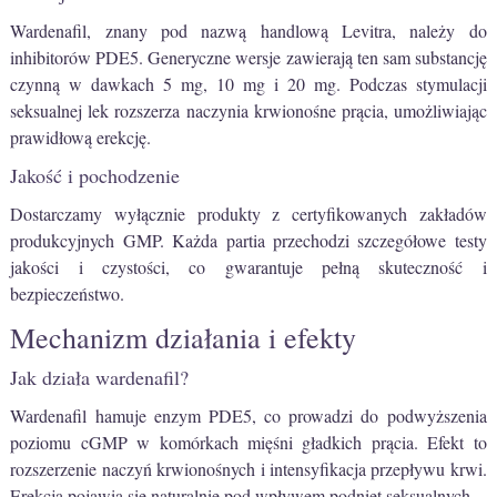
Wardenafil, znany pod nazwą handlową Levitra, należy do
inhibitorów PDE5. Generyczne wersje zawierają ten sam substancję
czynną w dawkach 5 mg, 10 mg i 20 mg. Podczas stymulacji
seksualnej lek rozszerza naczynia krwionośne prącia, umożliwiając
prawidłową erekcję.
Jakość i pochodzenie
Dostarczamy wyłącznie produkty z certyfikowanych zakładów
produkcyjnych GMP. Każda partia przechodzi szczegółowe testy
jakości i czystości, co gwarantuje pełną skuteczność i
bezpieczeństwo.
Mechanizm działania i efekty
Jak działa wardenafil?
Wardenafil hamuje enzym PDE5, co prowadzi do podwyższenia
poziomu cGMP w komórkach mięśni gładkich prącia. Efekt to
rozszerzenie naczyń krwionośnych i intensyfikacja przepływu krwi.
Erekcja pojawia się naturalnie pod wpływem podniet seksualnych.