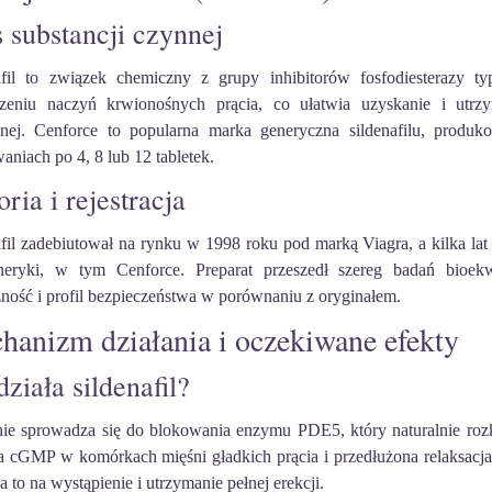
 substancji czynnej
afil to związek chemiczny z grupy inhibitorów fosfodiesterazy t
rzeniu naczyń krwionośnych prącia, co ułatwia uzyskanie i utrzy
lnej. Cenforce to popularna marka generyczna sildenafilu, produ
niach po 4, 8 lub 12 tabletek.
oria i rejestracja
afil zadebiutował na rynku w 1998 roku pod marką Viagra, a kilka lat
neryki, w tym Cenforce. Preparat przeszedł szereg badań bioekw
zność i profil bezpieczeństwa w porównaniu z oryginałem.
hanizm działania i oczekiwane efekty
działa sildenafil?
nie sprowadza się do blokowania enzymu PDE5, który naturalnie roz
ia cGMP w komórkach mięśni gładkich prącia i przedłużona relaksacja 
 to na wystąpienie i utrzymanie pełnej erekcji.