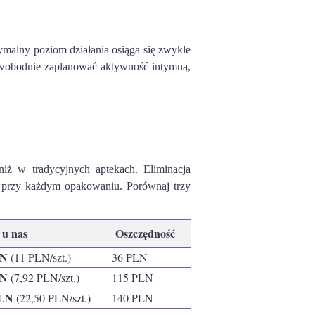
ymalny poziom działania osiąga się zwykle
 swobodnie zaplanować aktywność intymną,
ż w tradycyjnych aptekach. Eliminacja
ć przy każdym opakowaniu. Porównaj trzy
 u nas
Oszczędność
LN
(11 PLN/szt.)
36 PLN
LN
(7,92 PLN/szt.)
115 PLN
PLN
(22,50 PLN/szt.)
140 PLN