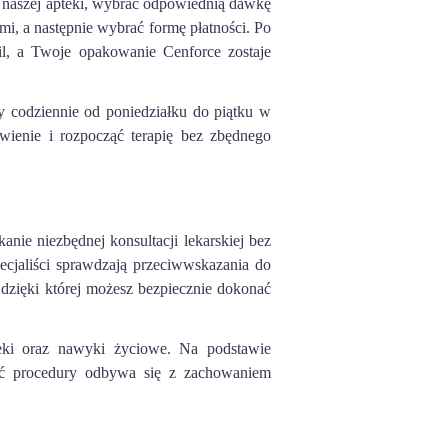
nę naszej apteki, wybrać odpowiednią dawkę
i, a następnie wybrać formę płatności. Po
il, a Twoje opakowanie Cenforce zostaje
my codziennie od poniedziałku do piątku w
ienie i rozpocząć terapię bez zbędnego
nie niezbędnej konsultacji lekarskiej bez
cjaliści sprawdzają przeciwwskazania do
 dzięki której możesz bezpiecznie dokonać
eki oraz nawyki życiowe. Na podstawie
ść procedury odbywa się z zachowaniem