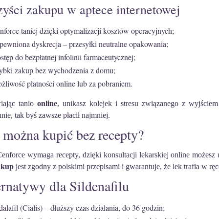
yści zakupu w aptece internetowej
nforce taniej dzięki optymalizacji kosztów operacyjnych;
pewniona dyskrecja – przesyłki neutralne opakowania;
stęp do bezpłatnej infolinii farmaceutycznej;
ybki zakup bez wychodzenia z domu;
żliwość płatności online lub za pobraniem.
ając tanio
online
, unikasz kolejek i stresu związanego z wyjście
nie, tak byś zawsze płacił najmniej.
 można kupić bez recepty?
enforce wymaga recepty, dzięki konsultacji lekarskiej online możesz 
akup
jest zgodny z polskimi przepisami i gwarantuje, że lek trafia w ręc
rnatywy dla Sildenafilu
dalafil (Cialis) – dłuższy czas działania, do 36 godzin;