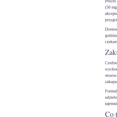
Proce
(50 mg
akcept
przygo
Dostaw
godzin
czekani
Zak
Cenfor
wychod
stosow
zakupu 
Formul
udziel
tajemni
Co t