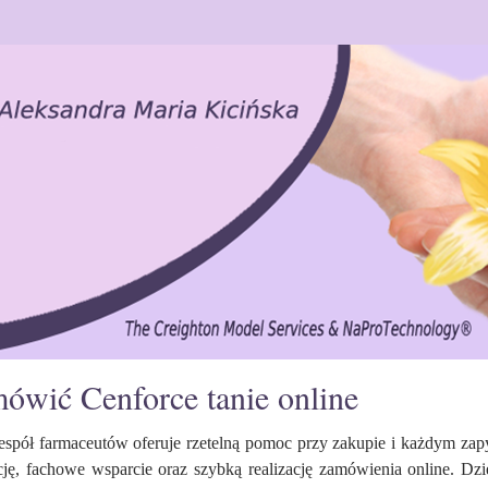
ówić Cenforce tanie online
espół farmaceutów oferuje rzetelną pomoc przy zakupie i każdym za
cję, fachowe wsparcie oraz szybką realizację zamówienia online. D