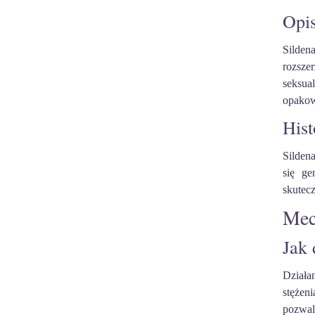
Opis
Silden
rozsze
seksua
opakowa
Hist
Silden
się ge
skutec
Mec
Jak 
Działa
stężen
pozwala