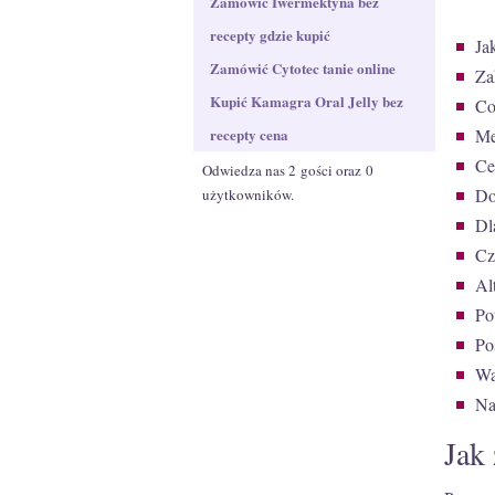
Zamówić Iwermektyna​ bez
recepty gdzie kupić
Ja
Zamówić Cytotec tanie online
Za
Kupić Kamagra Oral Jelly bez
Co
recepty cena
Me
Ce
Odwiedza nas 2 gości oraz 0
Do
użytkowników.
Dl
Cz
Al
Po
Po
Wa
Na
Jak