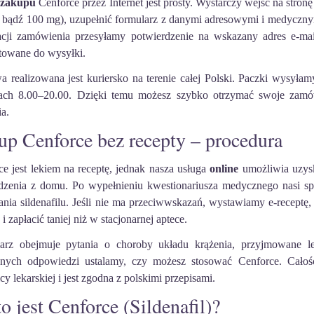
s
zakupu
Cenforce przez Internet jest prosty. Wystarczy wejść na stro
 bądź 100 mg), uzupełnić formularz z danymi adresowymi i medycznym
acji zamówienia przesyłamy potwierdzenie na wskazany adres e-ma
towane do wysyłki.
a realizowana jest kuriersko na terenie całej Polski. Paczki wysyła
ach 8.00–20.00. Dzięki temu możesz szybko otrzymać swoje zamów
a.
up Cenforce bez recepty – procedura
ce jest lekiem na receptę, jednak nasza usługa
online
umożliwia uzyska
zenia z domu. Po wypełnieniu kwestionariusza medycznego nasi spe
ania sildenafilu. Jeśli nie ma przeciwwskazań, wystawiamy e-receptę,
i zapłacić taniej niż w stacjonarnej aptece.
arz obejmuje pytania o choroby układu krążenia, przyjmowane l
onych odpowiedzi ustalamy, czy możesz stosować Cenforce. Cało
cy lekarskiej i jest zgodna z polskimi przepisami.
o jest Cenforce (Sildenafil)?