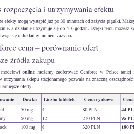
 rozpoczęcia i utrzymywania efektu
ze efekty mogą wystąpić już po 30 minutach od zażycia pigułki. Maks
zinie, a działanie utrzymuje się do 4–6 godzin. Dzięki temu możesz
rtwiąc się o dokładny moment zażycia.
force cena – porównanie ofert
ze źródła zakupu
i modelowi
online
możemy zaoferować Cenforce w Polsce taniej ni
w utrzymania sklepu stacjonarnego pozwala na znaczną oszczędnoś
larniejsze oferty:
owanie
Dawka
Liczba tabletek
Cena rynkowa
Cena
44 P
rd
50 mg
4
80 PLN
95 P
omy
50 mg
12
210 PLN
180 
ack
100 mg
8
320 PLN