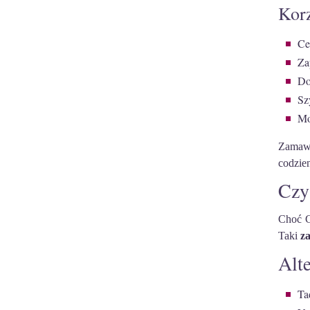
Korz
Ce
Za
Do
Sz
Mo
Zamawi
codzien
Czy
Choć C
Taki
z
Alte
Ta