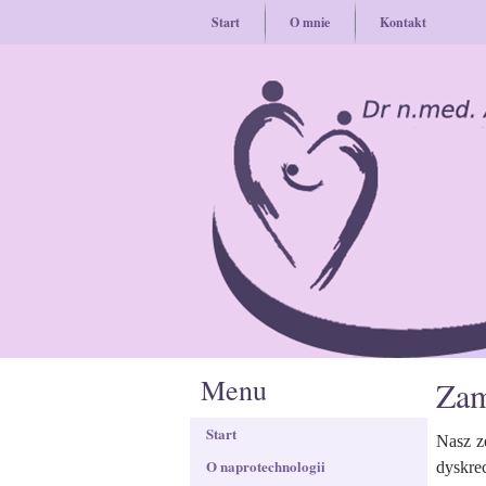
Start
O mnie
Kontakt
Menu
Zam
Start
Nasz z
O naprotechnologii
dyskre