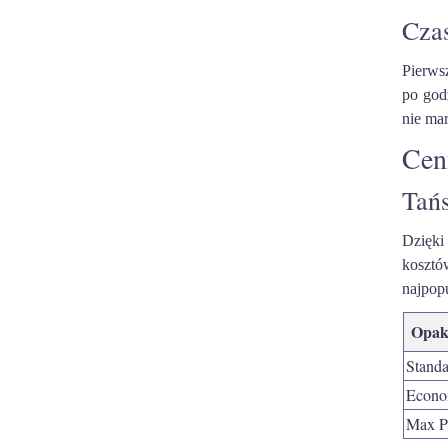
Czas
Pierws
po god
nie ma
Cen
Tańs
Dzięk
kosztó
najpopu
Opak
Standa
Econ
Max P