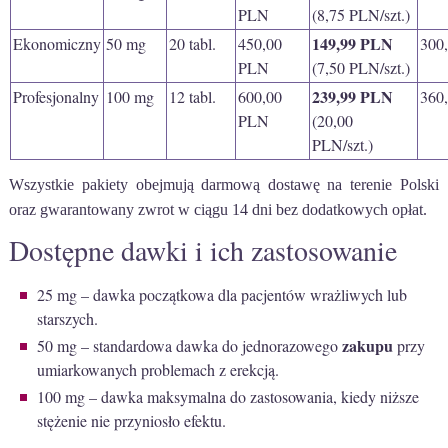
PLN
(8,75 PLN/szt.)
149,99 PLN
Ekonomiczny
50 mg
20 tabl.
450,00
300
PLN
(7,50 PLN/szt.)
239,99 PLN
Profesjonalny
100 mg
12 tabl.
600,00
360
PLN
(20,00
PLN/szt.)
Wszystkie pakiety obejmują darmową dostawę na terenie Polski
oraz gwarantowany zwrot w ciągu 14 dni bez dodatkowych opłat.
Dostępne dawki i ich zastosowanie
25 mg – dawka początkowa dla pacjentów wrażliwych lub
starszych.
zakupu
50 mg – standardowa dawka do jednorazowego
przy
umiarkowanych problemach z erekcją.
100 mg – dawka maksymalna do zastosowania, kiedy niższe
stężenie nie przyniosło efektu.