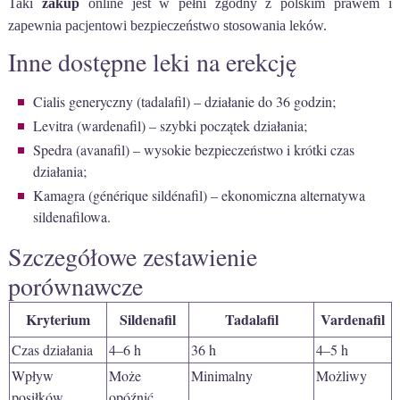
Taki
zakup
online jest w pełni zgodny z polskim prawem i
zapewnia pacjentowi bezpieczeństwo stosowania leków.
Inne dostępne leki na erekcję
Cialis generyczny (tadalafil) – działanie do 36 godzin;
Levitra (wardenafil) – szybki początek działania;
Spedra (avanafil) – wysokie bezpieczeństwo i krótki czas
działania;
Kamagra (générique sildénafil) – ekonomiczna alternatywa
sildenafilowa.
Szczegółowe zestawienie
porównawcze
Kryterium
Sildenafil
Tadalafil
Vardenafil
Czas działania
4–6 h
36 h
4–5 h
Wpływ
Może
Minimalny
Możliwy
posiłków
opóźnić