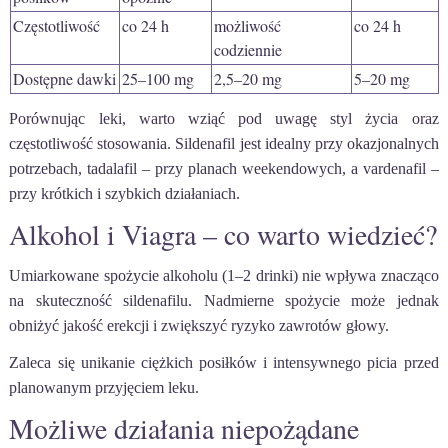
Częstotliwość
co 24 h
możliwość
co 24 h
codziennie
Dostępne dawki
25–100 mg
2,5–20 mg
5–20 mg
Porównując leki, warto wziąć pod uwagę styl życia oraz
częstotliwość stosowania. Sildenafil jest idealny przy okazjonalnych
potrzebach, tadalafil – przy planach weekendowych, a vardenafil –
przy krótkich i szybkich działaniach.
Alkohol i Viagra – co warto wiedzieć?
Umiarkowane spożycie alkoholu (1–2 drinki) nie wpływa znacząco
na skuteczność sildenafilu. Nadmierne spożycie może jednak
obniżyć jakość erekcji i zwiększyć ryzyko zawrotów głowy.
Zaleca się unikanie ciężkich posiłków i intensywnego picia przed
planowanym przyjęciem leku.
Możliwe działania niepożądane