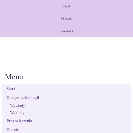
Start
O mnie
Kontakt
Menu
Start
O naprotechnologii
Wywiady
Wykłady
Proces leczenia
O mnie