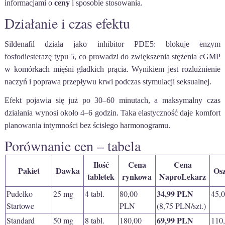
informacjami o
ceny
i sposobie stosowania.
Działanie i czas efektu
Sildenafil działa jako inhibitor PDE5: blokuje enzym
fosfodiesterazę typu 5, co prowadzi do zwiększenia stężenia cGMP
w komórkach mięśni gładkich prącia. Wynikiem jest rozluźnienie
naczyń i poprawa przepływu krwi podczas stymulacji seksualnej.
Efekt pojawia się już po 30–60 minutach, a maksymalny czas
działania wynosi około 4–6 godzin. Taka elastyczność daje komfort
planowania intymności bez ścisłego harmonogramu.
Porównanie cen – tabela
Ilość
Cena
Cena
Pakiet
Dawka
Os
tabletek
rynkowa
NaproLekarz
34,99 PLN
Pudełko
25 mg
4 tabl.
80,00
45,
Startowe
PLN
(8,75 PLN/szt.)
69,99 PLN
Standard
50 mg
8 tabl.
180,00
110