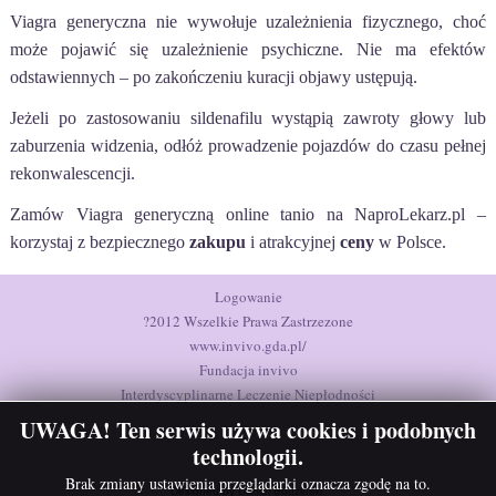
Viagra generyczna nie wywołuje uzależnienia fizycznego, choć
może pojawić się uzależnienie psychiczne. Nie ma efektów
odstawiennych – po zakończeniu kuracji objawy ustępują.
Jeżeli po zastosowaniu sildenafilu wystąpią zawroty głowy lub
zaburzenia widzenia, odłóż prowadzenie pojazdów do czasu pełnej
rekonwalescencji.
Zamów Viagra generyczną online tanio na NaproLekarz.pl –
korzystaj z bezpiecznego
zakupu
i atrakcyjnej
ceny
w Polsce.
Logowanie
?2012 Wszelkie Prawa Zastrzezone
www.invivo.gda.pl/
Fundacja invivo
Interdyscyplinarne Leczenie Niepłodności
UWAGA! Ten serwis używa cookies i podobnych
technologii.
Brak zmiany ustawienia przeglądarki oznacza zgodę na to.
Designed by
Daniel Budziński
.