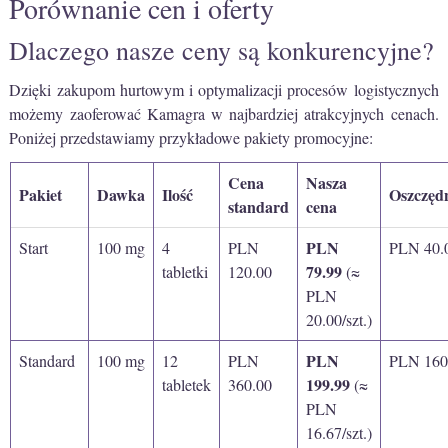
Porównanie cen i oferty
Dlaczego nasze ceny są konkurencyjne?
Dzięki zakupom hurtowym i optymalizacji procesów logistycznych
możemy zaoferować Kamagra w najbardziej atrakcyjnych cenach.
Poniżej przedstawiamy przykładowe pakiety promocyjne:
Cena
Nasza
Pakiet
Dawka
Ilość
Oszczęd
standard
cena
PLN
Start
100 mg
4
PLN
PLN 40.
79.99
tabletki
120.00
(≈
PLN
20.00/szt.)
PLN
Standard
100 mg
12
PLN
PLN 160
199.99
tabletek
360.00
(≈
PLN
16.67/szt.)