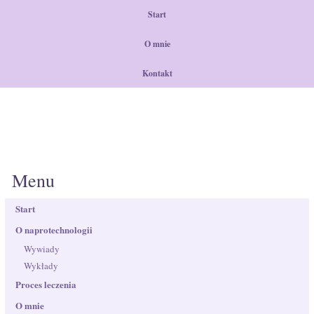
Start
O mnie
Kontakt
Menu
Start
O naprotechnologii
Wywiady
Wykłady
Proces leczenia
O mnie