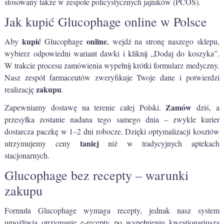
stosowany także w zespole policystycznych jajników (PCOS).
Jak kupić Glucophage online w Polsce
kupić
online
Aby
Glucophage
, wejdź na stronę naszego sklepu,
wybierz odpowiedni wariant dawki i kliknij „Dodaj do koszyka”.
W trakcie procesu zamówienia wypełnij krótki formularz medyczny.
Nasz zespół farmaceutów zweryfikuje Twoje dane i potwierdzi
zakupu
realizację
.
Zamów
Zapewniamy dostawę na terenie całej Polski.
dziś, a
przesyłka zostanie nadana tego samego dnia – zwykle kurier
dostarcza paczkę w 1–2 dni robocze. Dzięki optymalizacji kosztów
taniej
utrzymujemy ceny
niż w tradycyjnych aptekach
stacjonarnych.
Glucophage bez recepty – warunki
zakupu
Formuła Glucophage wymaga recepty, jednak nasz system
umożliwia otrzymanie e-recepty po wypełnieniu kwestionariusza