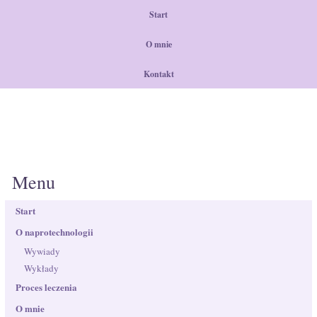
Start
O mnie
Kontakt
Menu
Start
O naprotechnologii
Wywiady
Wykłady
Proces leczenia
O mnie