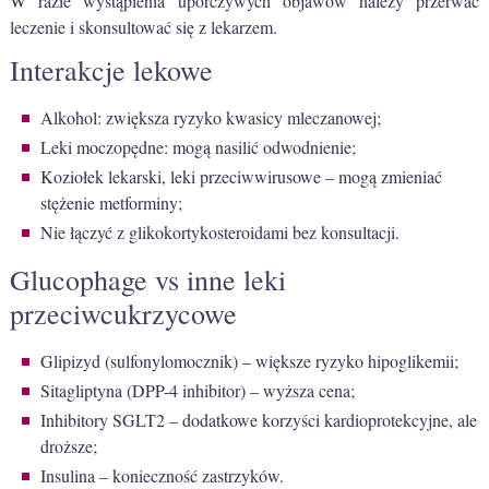
W razie wystąpienia uporczywych objawów należy przerwać
leczenie i skonsultować się z lekarzem.
Interakcje lekowe
Alkohol: zwiększa ryzyko kwasicy mleczanowej;
Leki moczopędne: mogą nasilić odwodnienie;
Koziołek lekarski, leki przeciwwirusowe – mogą zmieniać
stężenie metforminy;
Nie łączyć z glikokortykosteroidami bez konsultacji.
Glucophage vs inne leki
przeciwcukrzycowe
Glipizyd (sulfonylomocznik) – większe ryzyko hipoglikemii;
Sitagliptyna (DPP-4 inhibitor) – wyższa cena;
Inhibitory SGLT2 – dodatkowe korzyści kardioprotekcyjne, ale
droższe;
Insulina – konieczność zastrzyków.