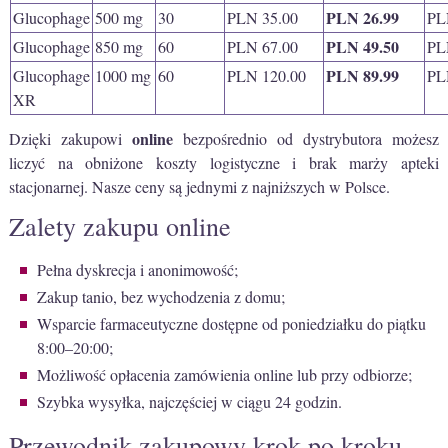
PLN 26.99
Glucophage
500 mg
30
PLN 35.00
PL
PLN 49.50
Glucophage
850 mg
60
PLN 67.00
PL
PLN 89.99
Glucophage
1000 mg
60
PLN 120.00
PL
XR
online
Dzięki zakupowi
bezpośrednio od dystrybutora możesz
liczyć na obniżone koszty logistyczne i brak marży apteki
stacjonarnej. Nasze ceny są jednymi z najniższych w Polsce.
Zalety zakupu online
Pełna dyskrecja i anonimowość;
Zakup tanio, bez wychodzenia z domu;
Wsparcie farmaceutyczne dostępne od poniedziałku do piątku
8:00–20:00;
Możliwość opłacenia zamówienia online lub przy odbiorze;
Szybka wysyłka, najczęściej w ciągu 24 godzin.
Przewodnik zakupowy krok po kroku